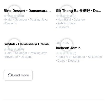
Binq Dessert • Damansara Uptown
Sik Thong Ba 食糖吧 • Damansara Uptown
(0)
(0)
• Halal
• Selangor
• Petaling Jaya
• Non-Halal
• Selangor
• Desserts
• Petaling Jaya
• Desserts
RM 15-35
Soylab • Damansara Utama
Incheon Jomin
(0)
• Halal
• Selangor
• Petaling Jaya
(0)
• Beverage
• Desserts
• Pork Free
• Selangor
• Setia Alam
• Cafes
• Desserts
Load more