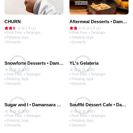
CHURN
Aftermeal Desserts • Damansara Utama
2.4 (1)
1.8 (1)
• Pork Free
• Selangor
• Pork Free
• Selangor
• Petaling Jaya
• Petaling Jaya
• Desserts
• Desserts
Snowforte Desserts • Damansara Uptown
YL's Gelateria
(0)
(0)
• Pork Free
• Selangor
• Pork Free
• Selangor
• Petaling Jaya
• Petaling Jaya
• Desserts
• Desserts
Sugar and I • Damansara Utama
Soufflé Dessert Cafe • Damansara Uptown
(0)
(0)
• Pork Free
• Selangor
• Pork Free
• Selangor
• Petaling Jaya
• Petaling Jaya
• Desserts
• Desserts